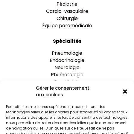
Pédiatrie
Cardio-vasculaire
Chirurgie
Équipe paramédicale
Spécialités
Pneumologie
Endocrinologie
Neurologie
Rhumatologie
Psychiatrie
Gérer le consentement
aux cookies
One Clinic
Pour offrir les meilleures expériences, nous utilisons des
Nos établissements
technologies telles que les cookies pour stocker et/ou accéder aux
Rejoignez-nous
informations des appareils. Le fait de consentir à ces technologies
Espace praticien
nous permettra de traiter des données telles que le comportement
de navigation ou les ID uniques sur ce site. Le fait de ne pas
Actualités
consentir ou de retirer son consentement peut avoir un effet négatif