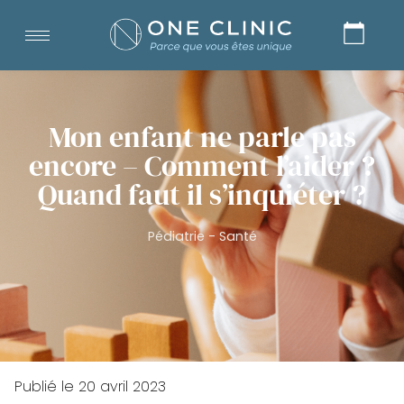
Mon enfant ne parle pas
encore – Comment l’aider ?
Quand faut il s’inquiéter ?
Pédiatrie
-
Santé
Publié le
20 avril 2023