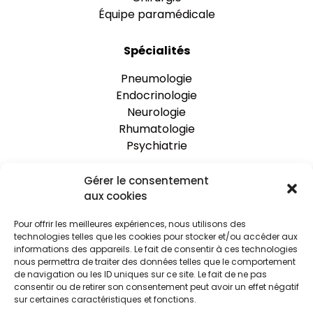
Équipe paramédicale
Spécialités
Pneumologie
Endocrinologie
Neurologie
Rhumatologie
Psychiatrie
Gérer le consentement
One Clinic
aux cookies
Nos établissements
Pour offrir les meilleures expériences, nous utilisons des
Rejoignez-nous
technologies telles que les cookies pour stocker et/ou accéder aux
Espace praticien
informations des appareils. Le fait de consentir à ces technologies
Actualités
nous permettra de traiter des données telles que le comportement
de navigation ou les ID uniques sur ce site. Le fait de ne pas
Le Blog
consentir ou de retirer son consentement peut avoir un effet négatif
sur certaines caractéristiques et fonctions.