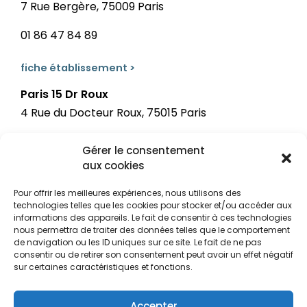
7 Rue Bergère, 75009 Paris
01 86 47 84 89
fiche établissement >
Paris 15 Dr Roux
4 Rue du Docteur Roux, 75015 Paris
01 86 47 84 90
Gérer le consentement
aux cookies
fiche établissement >
Pour offrir les meilleures expériences, nous utilisons des
La Défense
technologies telles que les cookies pour stocker et/ou accéder aux
7 Esplanade du général de Gaulle, 92800 Puteaux
informations des appareils. Le fait de consentir à ces technologies
nous permettra de traiter des données telles que le comportement
de navigation ou les ID uniques sur ce site. Le fait de ne pas
01 86 47 84 88
consentir ou de retirer son consentement peut avoir un effet négatif
sur certaines caractéristiques et fonctions.
fiche établissement >
Accepter