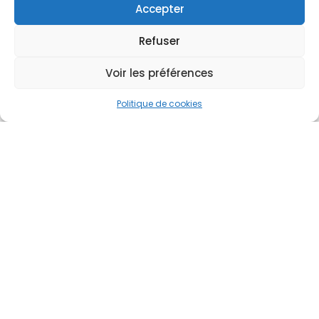
Accepter
Refuser
Voir les préférences
Politique de cookies
Spécialités
Médecine générale
Gynécologie obstétrique
Pédiatrie
Cardio-vasculaire
Chirurgie
Équipe paramédicale