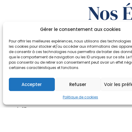
Nos 
Gérer le consentement aux cookies
Pour offrir les meilleures expériences, nous utilisons des technologies 
les cookies pour stocker et/ou accéder aux informations des appareils
de consentir à ces technologies nous permettra de traiter des donnée
que le comportement de navigation ou les ID uniques sur ce site. Le f
pas consentir ou de retirer son consentement peut avoir un effet néga
Paris 9
certaines caractéristiques et fonctions.
7 Rue Bergère, 75009 Paris
01 86 47 84 89
Accepter
Refuser
Voir les pré
Politique de cookies
fiche établissement >
Paris 15 Dr Roux
4 Rue du Docteur Roux, 75015 Paris
01 86 47 84 90