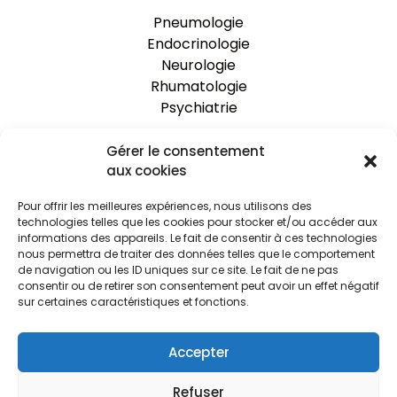
Pneumologie
Endocrinologie
Neurologie
Rhumatologie
Psychiatrie
Gérer le consentement
One Clinic
aux cookies
Nos établissements
Pour offrir les meilleures expériences, nous utilisons des
Rejoignez-nous
technologies telles que les cookies pour stocker et/ou accéder aux
Espace praticien
informations des appareils. Le fait de consentir à ces technologies
Actualités
nous permettra de traiter des données telles que le comportement
de navigation ou les ID uniques sur ce site. Le fait de ne pas
Le Blog
consentir ou de retirer son consentement peut avoir un effet négatif
sur certaines caractéristiques et fonctions.
Ressources
Accepter
FAQ
Mentions légales
Refuser