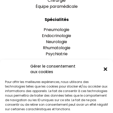
Chirurgie
Équipe paramédicale
Spécialités
Pneumologie
Endocrinologie
Neurologie
Rhumatologie
Psychiatrie
Gérer le consentement
One Clinic
aux cookies
Nos établissements
Pour offrir les meilleures expériences, nous utilisons des
Rejoignez-nous
technologies telles que les cookies pour stocker et/ou accéder aux
Espace praticien
informations des appareils. Le fait de consentir à ces technologies
Actualités
nous permettra de traiter des données telles que le comportement
de navigation ou les ID uniques sur ce site. Le fait de ne pas
Le Blog
consentir ou de retirer son consentement peut avoir un effet négatif
sur certaines caractéristiques et fonctions.