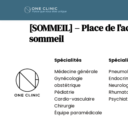
[SOMMEIL] – Place de l’a
sommeil
Spécialités
Spécial
Médecine générale
Pneumol
Gynécologie
Endocrin
obstétrique
Neurolog
Pédiatrie
Rhumato
Cardio-vasculaire
Psychiat
Chirurgie
Équipe paramédicale