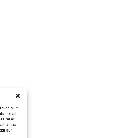
telles que
. Le fait
s telles
ait de ne
tif sur