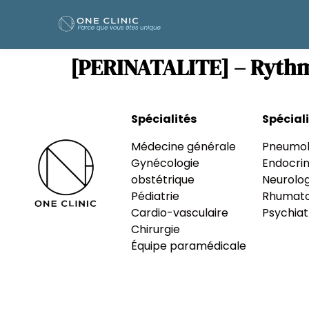
[PERINATALITE] – Rythm
Spécialités
Spécial
Médecine générale
Pneumol
Gynécologie
Endocrin
obstétrique
Neurolog
Pédiatrie
Rhumato
Cardio-vasculaire
Psychiat
Chirurgie
Équipe paramédicale