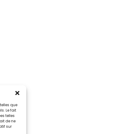
telles que
. Le fait
s telles
ait de ne
tif sur