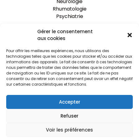
Neurologie
Rhumatologie
Psychiatrie
Gérer le consentement
One Clinic
aux cookies
Nos établissements
Pour offrir les meilleures expériences, nous utilisons des
Rejoignez-nous
technologies telles que les cookies pour stocker et/ou accéder aux
Espace praticien
informations des appareils. Le fait de consentir à ces technologies
Actualités
nous permettra de traiter des données telles que le comportement
de navigation ou les ID uniques sur ce site. Le fait de ne pas
Le Blog
consentir ou de retirer son consentement peut avoir un effet négatif
sur certaines caractéristiques et fonctions.
Ressources
Accepter
FAQ
Mentions légales
Refuser
Contact
Voir les préférences