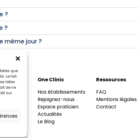
e ?
e ?
 le même jour ?
telles que
. Le fait
ités
One Clinic
Ressources
s telles
ait de ne
ogie
Nos établissements
FAQ
tif sur
ologie
Rejoignez-nous
Mentions légales
ie
Espace praticien
Contact
logie
Actualités
férences
rie
Le Blog