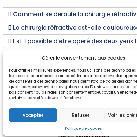
Comment se déroule la chirurgie réfractiv
La chirurgie réfractive est-elle douloureus
Est il possible d’être opéré des deux yeux
Gérer le consentement aux cookies
Pour offrir les meilleures expériences, nous utilisons des technologies 
les cookies pour stocker et/ou accéder aux informations des appareils
Spécialités
Spécial
de consentir à ces technologies nous permettra de traiter des donnée
que le comportement de navigation ou les ID uniques sur ce site. Le f
Médecine générale
Pneumol
pas consentir ou de retirer son consentement peut avoir un effet néga
certaines caractéristiques et fonctions.
Gynécologie
Endocrin
obstétrique
Neurolog
Pédiatrie
Rhumato
Accepter
Refuser
Voir les pré
Cardio-vasculaire
Psychiat
Chirurgie
Politique de cookies
Équipe paramédicale